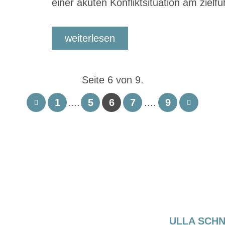
einer akuten Konfliktsituation am zielf
weiterlesen
Seite 6 von 9.
1
....
5
6
7
....
9
ULLA SCH