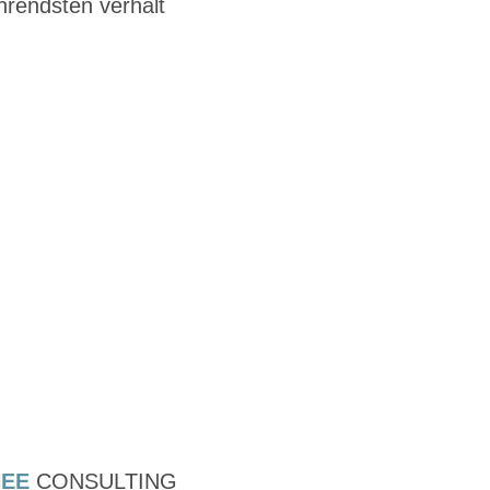
ührendsten verhält
NEE
CONSULTING